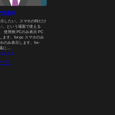
ア別表示
表示したい。スマホの時だけ
い。という場面で使える
。 使用例 PCのみ表示 PC
ます。for-pc スマホのみ
ホのみ表示します。for-
 段落に…
:
きをみる
メ
ーマ
デ
ィ
ア
別
表
示