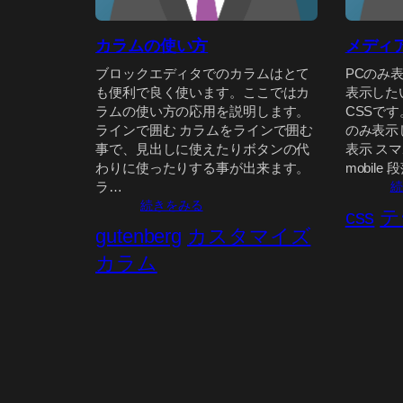
カラムの使い方
メディ
ブロックエディタでのカラムはとて
PCのみ
も便利で良く使います。ここではカ
表示した
ラムの使い方の応用を説明します。
CSSです
ラインで囲む カラムをラインで囲む
のみ表示し
事で、見出しに使えたりボタンの代
表示 スマ
わりに使ったりする事が出来ます。
mobile
ラ…
続
:
続きをみる
css
テ
カ
gutenberg
カスタマイズ
ラ
ム
カラム
の
使
い
方