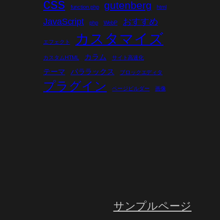
css
gutenberg
function.php
html
JavaScript
おすすめ
php
WebP
カスタマイズ
エフェクト
カラム
カスタムHTML
サイト高速化
テーマ
パララックス
ブロックエディタ
プラグイン
ページビルダー
画像
サンプルページ