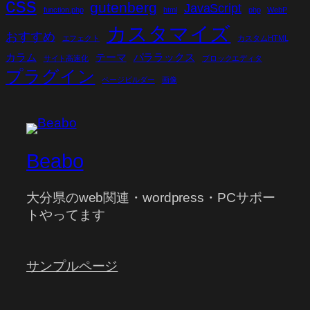
css
gutenberg
JavaScript
function.php
html
php
WebP
カスタマイズ
おすすめ
エフェクト
カスタムHTML
カラム
テーマ
パララックス
サイト高速化
ブロックエディタ
プラグイン
ページビルダー
画像
Beabo
大分県のweb関連・wordpress・PCサポー
トやってます
サンプルページ