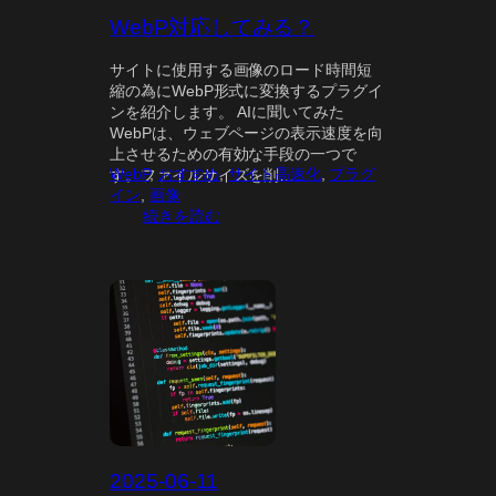
ム
WebP対応してみる？
す
る
サイトに使用する画像のロード時間短
縮の為にWebP形式に変換するプラグイ
ンを紹介します。 AIに聞いてみた
WebPは、ウェブページの表示速度を向
上させるための有効な手段の一つで
WebP
, 
おすすめ
, 
サイト高速化
, 
プラグ
す。ファイルサイズを削…
イン
, 
画像
:
続きを読む
W
e
b
P
対
応
し
て
み
る
？
2025-06-11