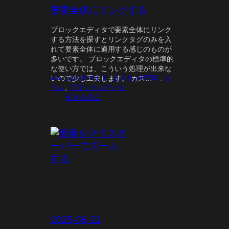
要素全体にリンクする
ブロックエディタで要素全体にリンク
する方法を探すとリンクタグのみを入
れて要素全体に適用する感じのものが
多いです。 ブロックエディタの標準的
な使い方では、こういう処理が出来な
css
, 
カスタマイズ
, 
カスタムHTML
, 
カ
いので少し工夫します。 カス…
ラム
, 
ブロックエディタ
:
続きを読む
要
素
全
体
に
リ
ン
ク
す
る
2025-06-21