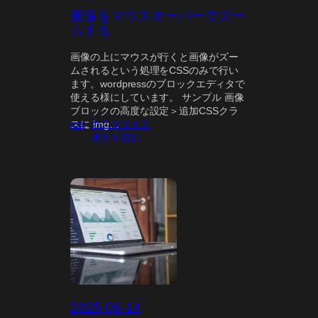
画像をマウスオーバーでズー
ムする
画像の上にマウスが行くと画像がズー
ムされるという処理をCSSのみで行い
ます。wordpressのブロックエディタで
使える様にしています。 サンプル 画像
ブロックの高度な設定＞追加CSSクラ
css
, 
カスタマイズ
スに img…
:
続きを読む
画
像
を
マ
ウ
ス
オ
ー
バ
ー
で
ズ
2025-06-14
ー