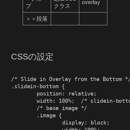
overlay
プ
クラス
＞＞段落
CSSの設定
/* Slide in Overlay from the Bottom *
.slidein-bottom
{
position
:
 relative
;
width
:
 100%
;
/* slidein-bott
/* base image */
.image
{
display
:
 block
;
width
:
 100%
;