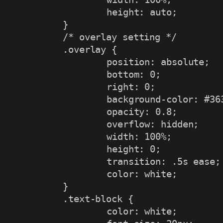
height
:
 auto
;
}
/* overlay setting */
.overlay
{
position
:
 absolute
;
bottom
:
 0
;
right
:
 0
;
background-color
:
 #36
opacity
:
 0.8
;
overflow
:
 hidden
;
width
:
 100%
;
height
:
 0
;
transition
:
 .5s ease
;
color
:
 white
;
}
.text-block
{
color
:
 white
;