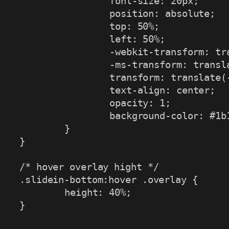
font-size
:
 20px
;
position
:
 absolute
;
top
:
 50%
;
left
:
 50%
;
-webkit-transform
:
tr
-ms-transform
:
transl
transform
:
translate
(
text-align
:
 center
;
opacity
:
 1
;
background-color
:
 #1b
}
}
/* hover overlay hight */
.slidein-bottom:hover .overlay
{
height
:
 40%
;
}