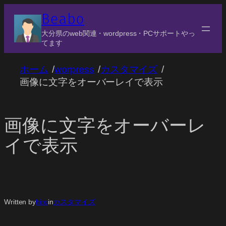
内
Beabo
容
大分県のweb関連・wordpress・PCサポートやっ
を
てます
ス
キ
/
/
/
ホーム
worpress
カスタマイズ
ッ
画像に文字をオーバーレイで表示
プ
画像に文字をオーバーレ
イで表示
Written by
hiro
in
カスタマイズ