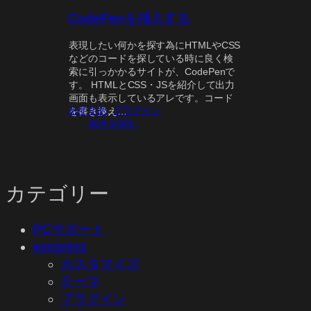
CodePenを挿入する
表現したい何かを探す為にHTMLやCSS
などのコードを探している時に良く検
索に引っかかるサイトが、CodePenで
す。 HTMLとCSS・JSを紹介して出力
画面も表示しているアレです。コード
おすすめ
, 
プラグイン
を書き換え…
:
続きを読む
C
o
d
e
カテゴリー
P
e
n
PCサポート
を
挿
worpress
入
カスタマイズ
す
テーマ
る
プラグイン