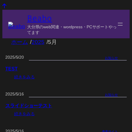
Beabo
大分県のweb関連・wordpress・PCサポートやっ
てます
/
/
ホーム
2025
5月
2025/5/20
お知らせ
TEST
:
続きをみる
T
E
S
2025/5/16
お知らせ
T
スライドショーテスト
:
続きをみる
ス
ラ
イ
2025/5/16
参考サイト