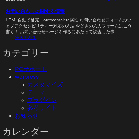
ド
シ
お問い合わせに関する情報
ョ
HTML自動で補完 autocomplete属性 お問い合わせフォームのウ
ー
ェブアクセシビリティー対応の方法 今どきの入力フォームはこう
テ
書く！ お問い合わせページを作るにあたって調査した事
ス
:
続きをみる
ト
お
問
カテゴリー
い
合
わ
PCサポート
せ
worpress
に
カスタマイズ
関
す
テーマ
る
プラグイン
情
参考サイト
報
お知らせ
カレンダー