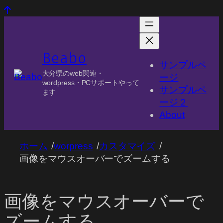
内
容
を
Beabo
ス
サンプルペ
キ
大分県のweb関連・
ージ
wordpress・PCサポートやって
ッ
サンプルペ
ます
プ
ージ２
About
/
/
/
ホーム
worpress
カスタマイズ
画像をマウスオーバーでズームする
画像をマウスオーバーで
ズームする