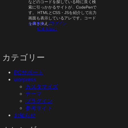
などのコードを探している時に良く検
索に引っかかるサイトが、CodePenで
す。 HTMLとCSS・JSを紹介して出力
画面も表示しているアレです。コード
おすすめ
, 
プラグイン
を書き換え…
:
続きを読む
C
o
d
e
カテゴリー
P
e
n
PCサポート
を
挿
worpress
入
カスタマイズ
す
テーマ
る
プラグイン
参考サイト
お知らせ