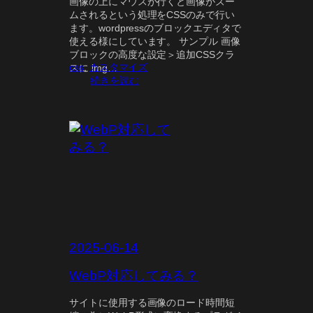
画像の上にマウスが行くと画像がズー
ムされるという処理をCSSのみで行い
ます。wordpressのブロックエディタで
使える様にしています。 サンプル 画像
ブロックの高度な設定＞追加CSSクラ
css
, 
カスタマイズ
スに img…
:
続きを読む
画
像
を
マ
ウ
ス
オ
ー
バ
ー
で
ズ
2025-06-14
ー
ム
WebP対応してみる？
す
る
サイトに使用する画像のロード時間短