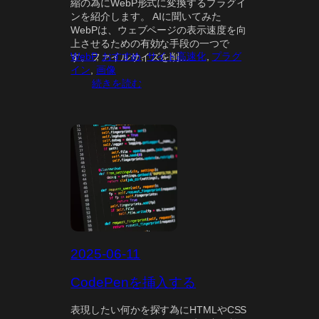
縮の為にWebP形式に変換するプラグイ
ンを紹介します。 AIに聞いてみた
WebPは、ウェブページの表示速度を向
上させるための有効な手段の一つで
WebP
, 
おすすめ
, 
サイト高速化
, 
プラグ
す。ファイルサイズを削…
イン
, 
画像
:
続きを読む
W
e
b
P
対
応
し
て
み
る
？
2025-06-11
CodePenを挿入する
表現したい何かを探す為にHTMLやCSS