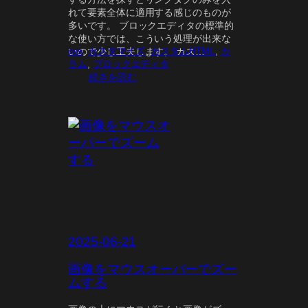
れて要素全体に適用する感じのものが
多いです。 ブロックエディタの標準的
な使い方では、こういう処理が出来な
css
, 
カスタマイズ
, 
カスタムHTML
, 
カ
いので少し工夫します。 カス…
ラム
, 
ブロックエディタ
:
続きを読む
要
素
全
体
に
リ
ン
ク
す
る
2025-06-21
画像をマウスオーバーでズー
ムする